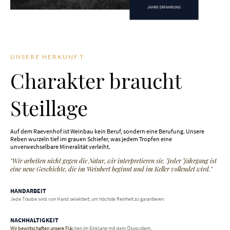
U N S E R E H E R K U N F T
Charakter braucht
Steillage
Auf dem Raevenhof ist Weinbau kein Beruf, sondern eine Berufung. Unsere
Reben wurzeln tief im grauen Schiefer, was jedem Tropfen eine
unverwechselbare Mineralität verleiht.
"Wir arbeiten nicht gegen die Natur, wir interpretieren sie. Jeder Jahrgang ist
eine neue Geschichte, die im Weinbert beginnt und im Keller vollendet wird."
HANDARBEIT
Jede Traube wird von Hand selektiert, um höchste Reinheit zu garantieren.
NACHHALTIGKEIT
Wir bewirtschaften unsere Flä
chen im Einklang mit dem Ökosystem
.